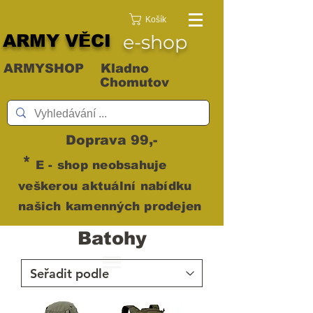
Košík
ARMY VĚCI
e-shop
ARMYSHOP Kladno
Chomutov
Doprava 99,-
*
E - shop neobsahuje
veškerou aktuální nabídku
našich kamenných prodejen
Batohy