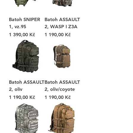
Batoh SNIPER
Batoh ASSAULT
1, vz.95
2, WASP I Z3A
Cena
Cena
1 390,00 Kč
1 190,00 Kč
Batoh ASSAULT
Batoh ASSAULT
2, oliv
2, oliv/coyote
Cena
Cena
1 190,00 Kč
1 190,00 Kč