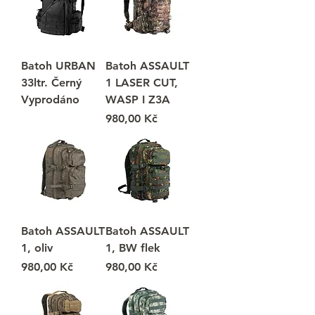
Batoh URBAN
Batoh ASSAULT
33ltr. Černý
1 LASER CUT,
Vyprodáno
WASP I Z3A
Cena
980,00 Kč
Batoh ASSAULT
Batoh ASSAULT
1, oliv
1, BW flek
Cena
Cena
980,00 Kč
980,00 Kč