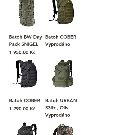
Batoh BW Day
Batoh COBER
Pack SNIGEL
Vyprodáno
Cena
1 950,00 Kč
Batoh COBER
Batoh URBAN
33ltr., Oliv
Cena
1 290,00 Kč
Vyprodáno