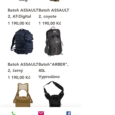
Batoh ASSAULT
Batoh ASSAULT
2, AT-Digital
2, coyote
Cena
Cena
1 190,00 Kč
1 190,00 Kč
Batoh ASSAULT
Batoh"ARBER",
2, černý
40L
Vyprodáno
Cena
1 190,00 Kč