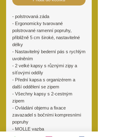
- polstrovaná záda
- Ergonomicky tvarované
polstrované ramenní popruhy,
přibližně 5 cm široké, nastavitelné
délky
- Nastavitelný bederní pás s rychlým
uvolněním
- 2 velké kapsy s různými zipy a
síťovými oddíly
- Přední kapsa s organizérem a
další oddělení se zipem
- Všechny kapsy s 2-cestným
zipem
- Ovládání objemu a fixace
zavazadel s bočními kompresními
popruhy
- MOLLE vazba
- Integrovaná kapsa na suchý zip