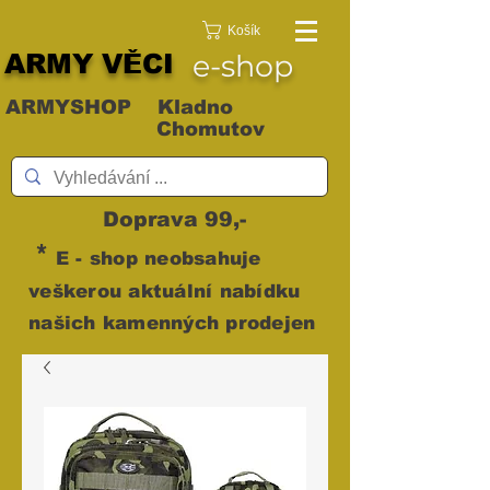
Košík
ARMY VĚCI
e-shop
ARMYSHOP Kladno
Chomutov
Doprava 99,-
*
E - shop neobsahuje
veškerou aktuální nabídku
našich kamenných prodejen