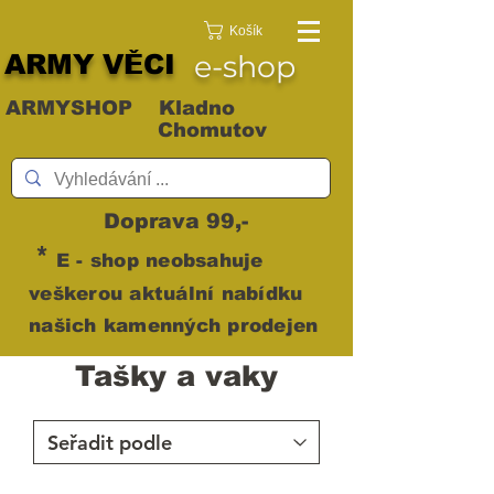
Košík
ARMY VĚCI
e-shop
ARMYSHOP Kladno
Chomutov
Doprava 99,-
*
E - shop neobsahuje
veškerou aktuální nabídku
našich kamenných prodejen
Tašky a vaky