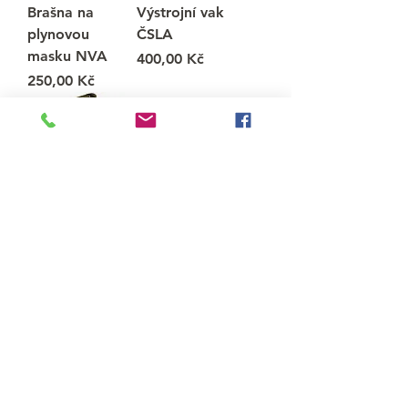
Brašna na
Výstrojní vak
plynovou
ČSLA
masku NVA
Cena
400,00 Kč
Cena
250,00 Kč
Lodní vak U.S.,
Přepravní taška
originál, velmi
na výstroj,
dobrý stav
originál,
Anglie,Černá
Cena
950,00 Kč
Cena
1 250,00 Kč
O nás
Kontakt