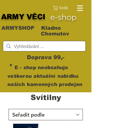
Košík
ARMY VĚCI
e-shop
ARMYSHOP Kladno
Chomutov
Doprava 99,-
*
E - shop neobsahuje
veškerou aktuální nabídku
našich kamenných prodejen
Svítilny