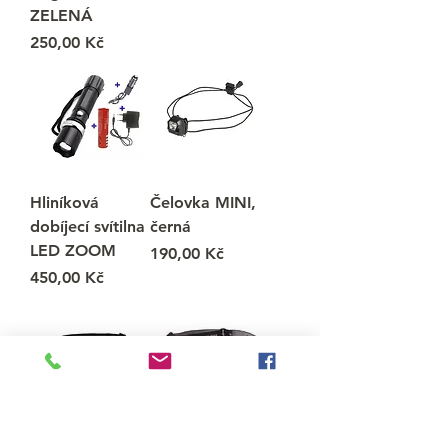
ZELENÁ
Cena
250,00 Kč
Hliníková
Čelovka MINI,
dobíjecí svítilna
černá
LED ZOOM
Cena
190,00 Kč
Cena
450,00 Kč
Čelovka Mil-
Čelovka, 4