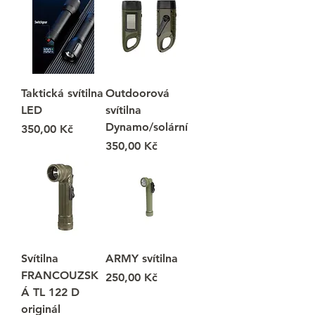
Taktická svítilna
Outdoorová
LED
svítilna
Dynamo/solární
Cena
350,00 Kč
Cena
350,00 Kč
Svítilna
ARMY svítilna
FRANCOUZSK
Cena
250,00 Kč
Á TL 122 D
originál