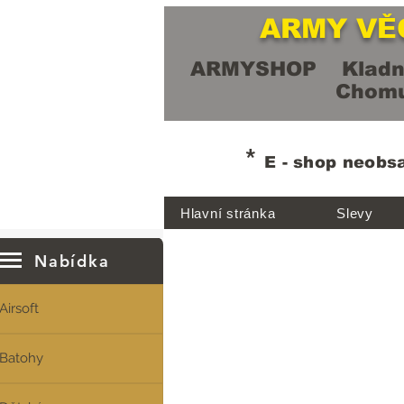
ARMY VĚ
ARMYSHOP Kladn
Chomut
*
E - shop neobs
Hlavní stránka
Slevy
Nabídka
Airsoft
Batohy