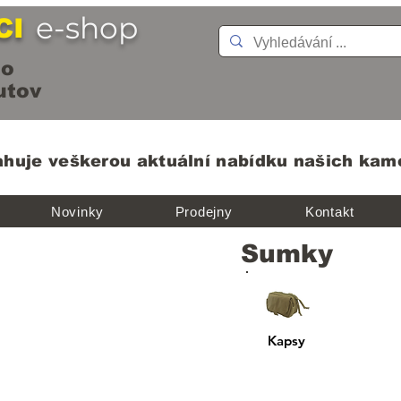
e-shop
CI
o
ov
ahuje veškerou aktuální nabídku našich ka
Novinky
Prodejny
Kontakt
Sumky
Kapsy