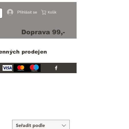
Přihlásit se
Košík
Doprava 99,-
menných prodejen
Seřadit podle