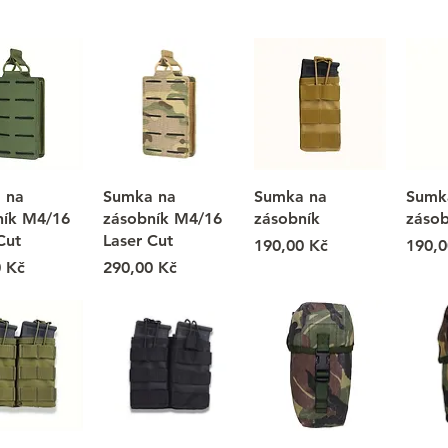
 na
Sumka na
Sumka na
Sumk
ník M4/16
zásobník M4/16
zásobník
zásob
Cut
Laser Cut
Cena
Cena
190,00 Kč
190,0
Cena
0 Kč
290,00 Kč