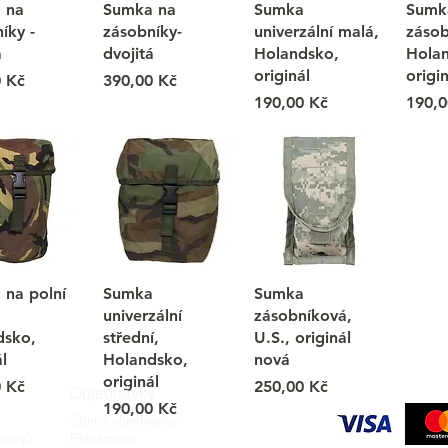
 na
Sumka na
Sumka
Sumk
íky -
zásobníky-
univerzální malá,
zásob
á
dvojitá
Holandsko,
Hola
originál
origin
Cena
0 Kč
390,00 Kč
Cena
Cena
190,00 Kč
190,0
 na polní
Sumka
Sumka
univerzální
zásobníková,
dsko,
střední,
U.S., originál
l
Holandsko,
nová
originál
Cena
0 Kč
250,00 Kč
Objednávky
Cena
190,00 Kč
Storno objednávky
údajů
Reklamace