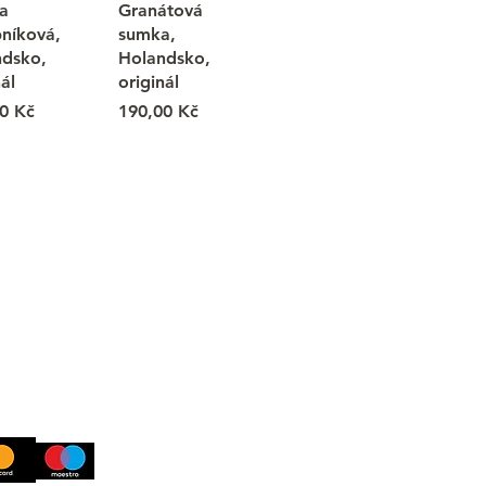
a
Granátová
níková,
sumka,
ndsko,
Holandsko,
ál
originál
Cena
0 Kč
190,00 Kč