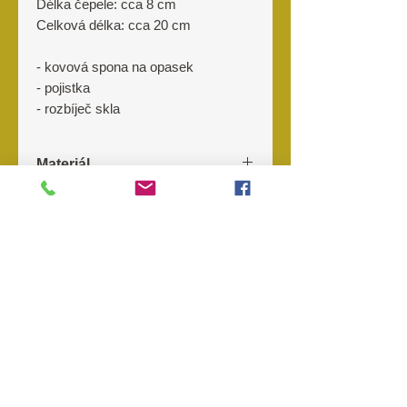
Délka čepele: cca 8 cm
Celková délka: cca 20 cm
- kovová spona na opasek
- pojistka
- rozbíječ skla
Materiál
8Cr13MoV (440) ocel
Výrobce
Střenky: G10
FOX
O nás
Kontakt
Prodejny
Objednávky
Storno