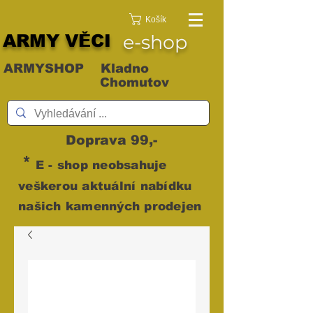
Košík
ARMY VĚCI
e-shop
ARMYSHOP Kladno
Chomutov
Doprava 99,-
*
E - shop neobsahuje
veškerou aktuální nabídku
našich kamenných prodejen