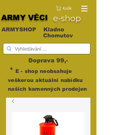
Košík
ARMY VĚCI
e-shop
ARMYSHOP Kladno
Chomutov
Doprava 99,-
*
E - shop neobsahuje
veškerou aktuální nabídku
našich kamenných prodejen