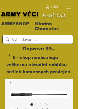
Košík
ARMY VĚCI
e-shop
ARMYSHOP Kladno
Chomutov
Doprava 99,-
*
E - shop neobsahuje
veškerou aktuální nabídku
našich kamenných prodejen