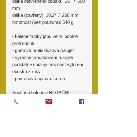
délka otevřeného obušku: 26″ / 660
mm
délka (zavřený): 10,2″ / 260 mm
hmotnost (bez pouzdra): 540 g
-
kalené trubky jsou velmi odolné
proti ohnutí
-
g
umová protiskluzová rukojeť
- výrazné vroubkování rukojeti
podstatně
snižuje možnost vytržení
obušku
z ruky
-
povrchová úprava: černá
Součástí balení je ROTAČNÍ
plastové pouzdro BH-54 se
systémem Quick Change.
Výrobce
ESP