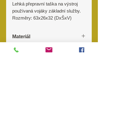
Lehká přepravní taška na výstroj
používaná vojáky základní služby.
Rozměry: 63x26x32 (DxŠxV)
Materiál
100% Polyester Rip-Stopová látka
Výrobce
se zátěrem( nepromokavá)
Originál AČR
O nás
Kontakt
Prodejny
Objednávky
Storno
objednávky
Reklamace
Odstoupení od kupní smlouvy