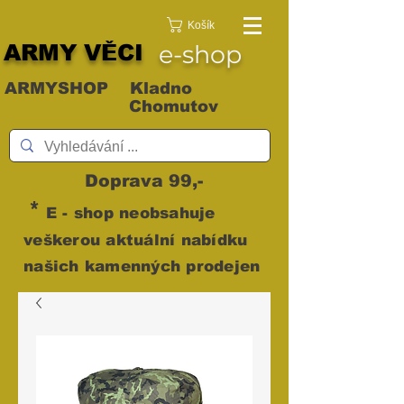
Košík
ARMY VĚCI
e-shop
ARMYSHOP Kladno
Chomutov
Doprava 99,-
*
E - shop neobsahuje
veškerou aktuální nabídku
našich kamenných prodejen