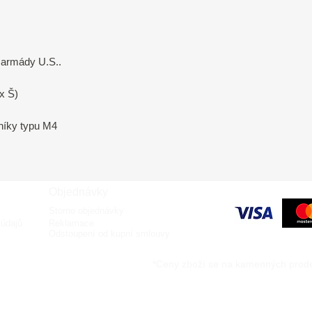
 armády U.S..
x Š)
níky typu M4
Objednávky
Storno objednávky
údajů
Reklamace
Odstoupení od kupní smlouvy
*Ceny zboží se na kamenných prodej