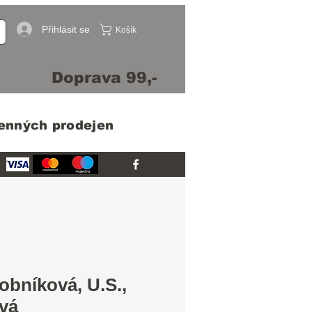
Přihlásit se
Košík
Doprava 99,-
menných prodejen
bníková, U.S.,
ová