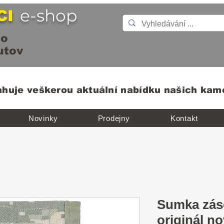
e-shop
CI
o
ov
ahuje veškerou aktuální nabídku našich ka
Novinky
Prodejny
Kontakt
Sumka záso
originál n