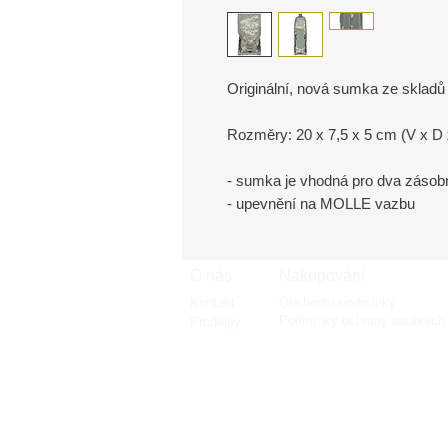
Originální, nová sumka ze skladů
Rozměry: 20 x 7,5 x 5 cm (V x D 
- sumka je vhodná pro dva zásob
- upevnění na MOLLE vazbu
O nás
Nakupování
Kontakt
Obchodní podmínky
Podmínky ochrany osobních 
Prodejny