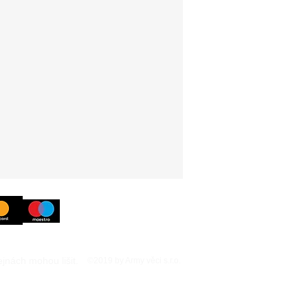
nách mohou lišit.
©2019 by Army věci s.r.o.