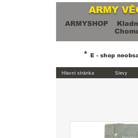
ARMY VĚ
ARMYSHOP Kladn
Chomut
*
E - shop neobs
Hlavní stránka
Slevy