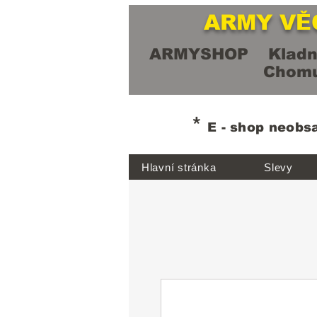
ARMY VĚ
ARMYSHOP Kladn
Chomut
*
E - shop neobs
Hlavní stránka
Slevy