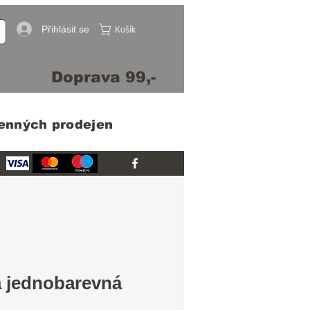
Přihlásit se
Košík
Doprava 99,-
menných prodejen
a jednobarevná