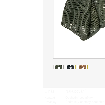
O nás
Nakupování
Kontakt
Obchodní podmínky
Podmínky ochrany osobních 
Prodejny