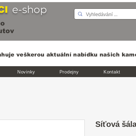
e-shop
CI
o
ov
ahuje veškerou aktuální nabídku našich ka
Novinky
Prodejny
Kontakt
Síťová šál