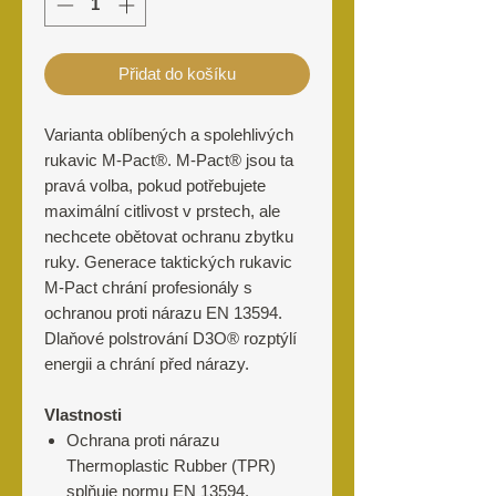
Přidat do košíku
Varianta oblíbených a spolehlivých
rukavic M-Pact®. M-Pact® jsou ta
pravá volba, pokud potřebujete
maximální citlivost v prstech, ale
nechcete obětovat ochranu zbytku
ruky. Generace taktických rukavic
M-Pact chrání profesionály s
ochranou proti nárazu EN 13594.
Dlaňové polstrování D3O® rozptýlí
energii a chrání před nárazy.
Vlastnosti
Ochrana proti nárazu
Thermoplastic Rubber (TPR)
splňuje normu EN 13594.