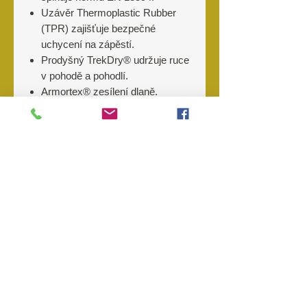
Uzávěr Thermoplastic Rubber
(TPR) zajišťuje bezpečné
uchycení na zápěstí.
Prodyšný TrekDry® udržuje ruce
v pohodě a pohodlí.
Armortex® zesílení dlaně.
Bezprstý design poskytuje
maximální obratnost a citlivost.
Polstrování D3O® absorbuje a
rozptýlí energii nárazů.
Odolná dlaň ze syntetické kůže.
Nylonová poutka.
Lze prát v pračce.
Výrobce
Mechanix wear