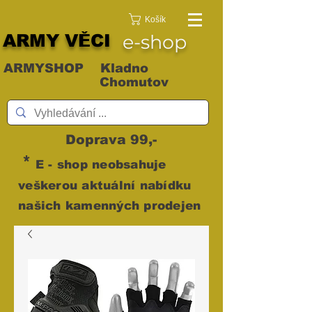
Košík
ARMY VĚCI
e-shop
ARMYSHOP Kladno
Chomutov
Doprava 99,-
*
E - shop neobsahuje
veškerou aktuální nabídku
našich kamenných prodejen