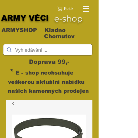
Košík
ARMY VĚCI
e-shop
ARMYSHOP Kladno
Chomutov
Doprava 99,-
*
E - shop neobsahuje
veškerou aktuální nabídku
našich kamenných prodejen