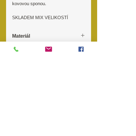
kovovou sponou.
SKLADEM MIX VELIKOSTÍ
Materiál
100% nylon
Výrobce
O nás
Kontakt
Prodejny
Objednávky
Storno
objednávky
Reklamace
Odstoupení od kupní smlouvy