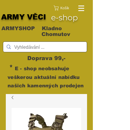
Košík
ARMY VĚCI
e-shop
ARMYSHOP Kladno
Chomutov
Doprava 99,-
*
E - shop neobsahuje
veškerou aktuální nabídku
našich kamenných prodejen