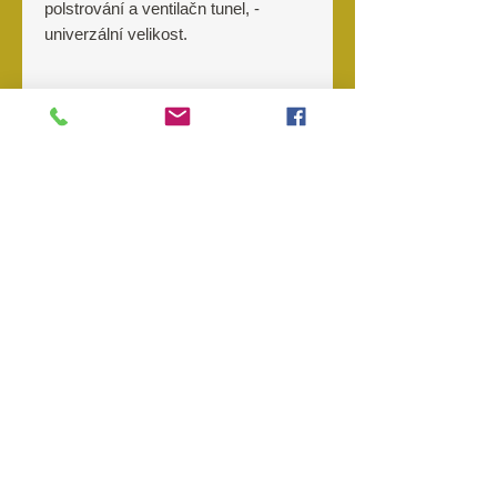
polstrování a ventilačn tunel, -
univerzální velikost.
Materiál
Nylon, Polyester,
O nás
Kontakt
Prodejny
Objednávky
Storno
objednávky
Reklamace
Odstoupení od kupní smlouvy
Obchodní podmínky
Podmínky ochrany osobních údajů
*Ceny zboží se na kamenných prodejnách mohou lišit.