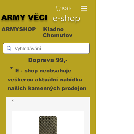
Košík
ARMY VĚCI
e-shop
ARMYSHOP Kladno
Chomutov
Doprava 99,-
*
E - shop neobsahuje
veškerou aktuální nabídku
našich kamenných prodejen