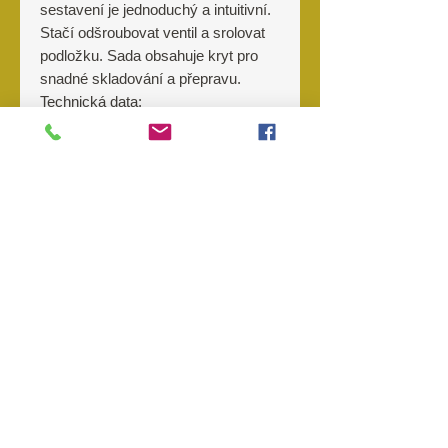
sestavení je jednoduchý a intuitivní.
Stačí odšroubovat ventil a srolovat
podložku. Sada obsahuje kryt pro
snadné skladování a přepravu.
Technická data:
Barva:Oliv
Rozměry: 195 × 60 × 5 cm
Rozměry po složení: 19 × 11 × 7 cm
Hmotnost: 485 g
Materiál
Materiál: 40D nylon s TPU zátěrem
Výrobce
M-TAC
O nás
Kontakt