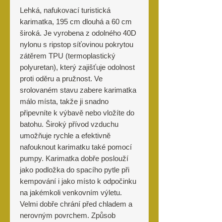
Lehká, nafukovací turistická
karimatka, 195 cm dlouhá a 60 cm
široká. Je vyrobena z odolného 40D
nylonu s ripstop síťovinou pokrytou
zátěrem TPU (termoplastický
polyuretan), který zajišťuje odolnost
proti oděru a pružnost. Ve
srolovaném stavu zabere karimatka
málo místa, takže ji snadno
připevníte k výbavě nebo vložíte do
batohu. Široký přívod vzduchu
umožňuje rychle a efektivně
nafouknout karimatku také pomocí
pumpy. Karimatka dobře poslouží
jako podložka do spacího pytle při
kempování i jako místo k odpočinku
na jakémkoli venkovním výletu.
Velmi dobře chrání před chladem a
nerovným povrchem. Způsob