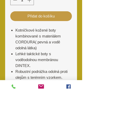
Přidat do košíku
Kotníčkové kožené boty
kombinované s materiálem
CORDURA( pevná a vodě
odolná látka)
Lehké taktické boty s
voděodolnou membránou
DINTEX.
Robustní podrážka odolná proti
olejům s terénním vzorkem.
Materiál
Přírodní kůže/
Výrobce
Cordura