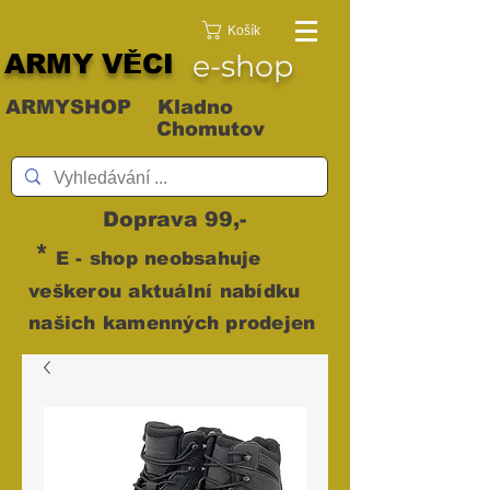
Košík
ARMY VĚCI
e-shop
ARMYSHOP Kladno
Chomutov
Doprava 99,-
*
E - shop neobsahuje
veškerou aktuální nabídku
našich kamenných prodejen