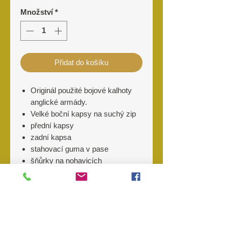
Množství
*
Přidat do košíku
Originál použité bojové kalhoty
anglické armády.
Velké boční kapsy na suchý zip
přední kapsy
zadní kapsa
stahovací guma v pase
šňůrky na nohavicích
Materiál
70% Bavlna
Výrobce
30% Polyester