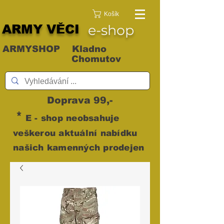
Košík
ARMY VĚCI
e-shop
ARMYSHOP Kladno
Chomutov
Doprava 99,-
*
E - shop neobsahuje
veškerou aktuální nabídku
našich kamenných prodejen