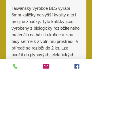
Taiwanský výrobce BLS vyrábí
6mm kuličky nejvyšší kvality a to i
pro jiné značky. Tyto kuličky jsou
vyrobeny z biologicky rozložitelného
materiálu na bázi kukuřice a jsou
tedy šetrné k životnímu prostředí. V
přírodě se rozloží do 2 let. Lze
použít do plynových, elektrických i
manuálních zbraní a to včetně
zbraní vybavených přesnými
6,01mm hlavněmi. Ideální střelivo
pro náročné střelce.
O nás
Kontakt
Prodejny