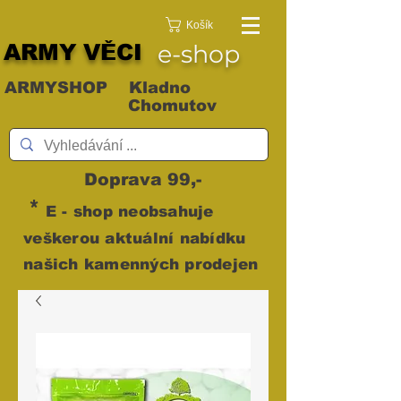
Košík
ARMY VĚCI
e-shop
ARMYSHOP Kladno
Chomutov
Doprava 99,-
*
E - shop neobsahuje
veškerou aktuální nabídku
našich kamenných prodejen