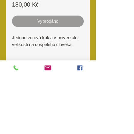
Cena
180,00 Kč
Vyprodáno
Jednootvorová kukla v univerzální
velikosti na dospělého člověka.
Materiál
100% bavlna
Výrobce
MFH
O nás
Kontakt
Prodejny