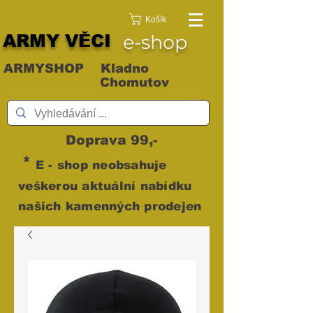
Košík
ARMY VĚCI
e-shop
ARMYSHOP Kladno
Chomutov
Doprava 99,-
*
E - shop neobsahuje
veškerou aktuální nabídku
našich kamenných prodejen