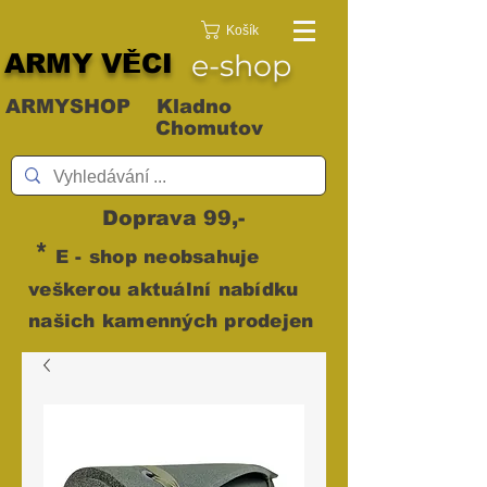
Košík
ARMY VĚCI
e-shop
ARMYSHOP Kladno
Chomutov
Doprava 99,-
*
E - shop neobsahuje
veškerou aktuální nabídku
našich kamenných prodejen