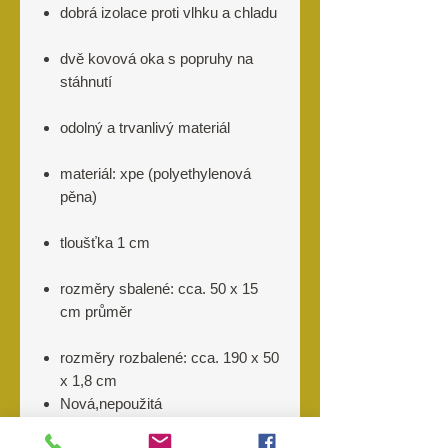
dobrá izolace proti vlhku a chladu
dvě kovová oka s popruhy na
stáhnutí
odolný a trvanlivý materiál
materiál: xpe (polyethylenová
pěna)
tloušťka 1 cm
rozměry sbalené: cca. 50 x 15
cm průměr
rozměry rozbalené: cca. 190 x 50
x 1,8 cm
Nová,nepoužitá