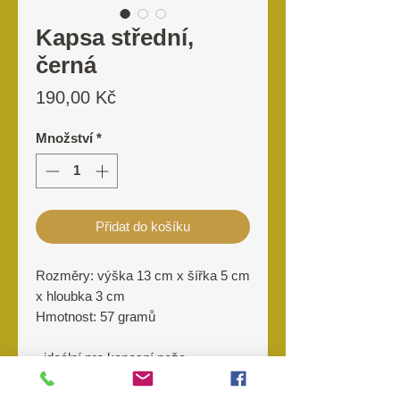
Kapsa střední,
černá
Cena
190,00 Kč
Množství
*
Přidat do košíku
Rozměry: výška 13 cm x šířka 5 cm
x hloubka 3 cm
Hmotnost: 57 gramů
- ideální pro kapesní nože,
multifunkční nářadí, ...