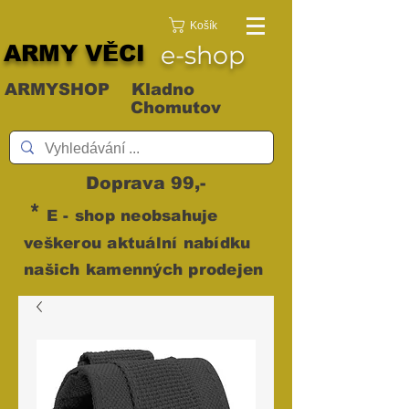
Košík
ARMY VĚCI
e-shop
ARMYSHOP Kladno
Chomutov
Doprava 99,-
*
E - shop neobsahuje
veškerou aktuální nabídku
našich kamenných prodejen