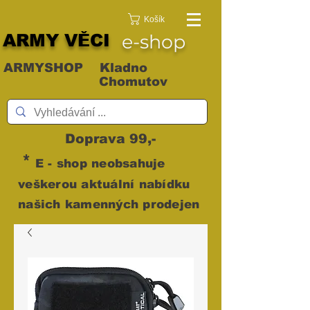
Košík
ARMY VĚCI
e-shop
ARMYSHOP Kladno
Chomutov
Doprava 99,-
*
E - shop neobsahuje
veškerou aktuální nabídku
našich kamenných prodejen