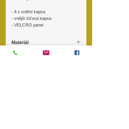
- 4 x vnitřní kapsa
- vnější šíťová kapsa
- VELCRO panel
Materiál
600D Tac-Poly
Výrobce
KOMBAT
O nás
Kontakt
Prodejny
Objednávky
Storno
objednávky
Reklamace