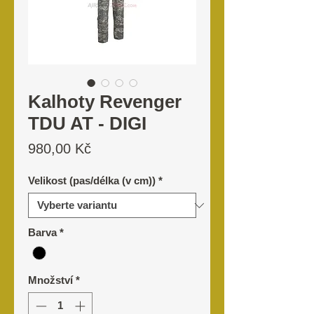
Kalhoty Revenger
TDU AT - DIGI
Cena
980,00 Kč
Velikost (pas/délka (v cm))
*
Barva
*
Množství
*