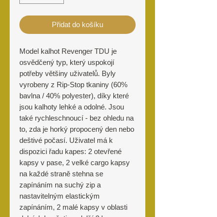
Přidat do košíku
Model kalhot Revenger TDU je
osvědčený typ, který uspokojí
potřeby většiny uživatelů. Byly
vyrobeny z Rip-Stop tkaniny (60%
bavlna / 40% polyester), díky které
jsou kalhoty lehké a odolné. Jsou
také rychleschnoucí - bez ohledu na
to, zda je horký propocený den nebo
deštivé počasí. Uživatel má k
dispozici řadu kapes: 2 otevřené
kapsy v pase, 2 velké cargo kapsy
na každé straně stehna se
zapínáním na suchý zip a
nastavitelným elastickým
zapínáním, 2 malé kapsy v oblasti