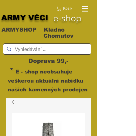
Košík
ARMY VĚCI
e-shop
ARMYSHOP Kladno
Chomutov
Doprava 99,-
*
E - shop neobsahuje
veškerou aktuální nabídku
našich kamenných prodejen