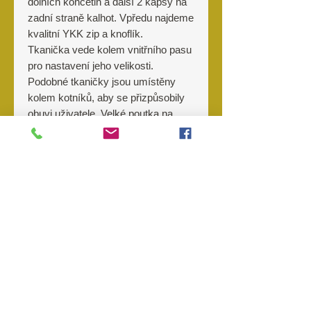
dolních končetin a další 2 kapsy na
zadní straně kalhot. Vpředu najdeme
kvalitní YKK zip a knoflík.
Tkanička vede kolem vnitřního pasu
pro nastavení jeho velikosti.
Podobné tkaničky jsou umístěny
kolem kotníků, aby se přizpůsobily
obuvi uživatele. Velké poutka na
opasek umožňují použití široké
škály taktických opasků. Kolena
jsou dvouvrstvá a lze do nich uložit
volitelné chrániče kolen pro ochranu.
Materiál
60% bavlna, 40% polyester
Výrobce
Ripstop (velmi
dobrý poměr hmotnosti ke stabilitě
Invader Gear
a vysoká tržná pevnost)