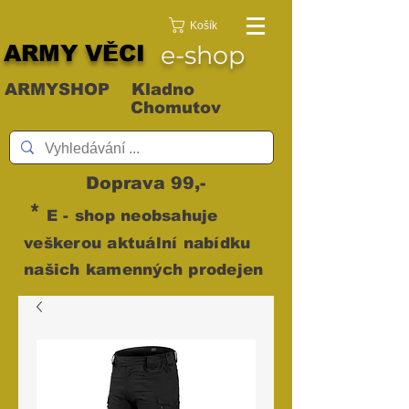
Košík
ARMY VĚCI
e-shop
ARMYSHOP Kladno
Chomutov
Doprava 99,-
*
E - shop neobsahuje
veškerou aktuální nabídku
našich kamenných prodejen