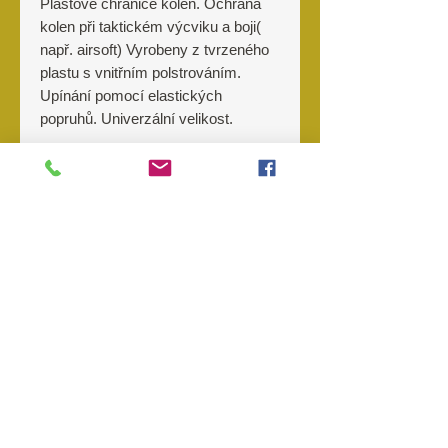
Plastové chrániče kolen. Ochrana
kolen při taktickém výcviku a boji(
např. airsoft) Vyrobeny z tvrzeného
plastu s vnitřním polstrováním.
Upínání pomocí elastických
popruhů. Univerzální velikost.
Výrobce
MIL-TEC / MFH
O nás
Kontakt
Prodejny
Objednávky
Storno
objednávky
Reklamace
Odstoupení od kupní smlouvy