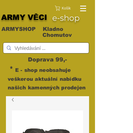
Košík
ARMY VĚCI
e-shop
ARMYSHOP Kladno
Chomutov
Doprava 99,-
*
E - shop neobsahuje
veškerou aktuální nabídku
našich kamenných prodejen