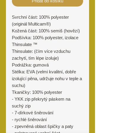
Přidat do košíku
Svrchní část: 100% polyester
(originál Multicam®)
Kožená část: 100% semiš (hovězí)
Podšívka: 100% polyester, izolace
Thinsulate ™
Thinsulate: (čím více vzduchu
zachytí, tím lépe izoluje)
Podrážka: gumová
Stélka: EVA (velmi kvalitní, dobře
izolující pěna, udržuje nohu v teple a
suchu)
Tkaničky: 100% polyester
- YKK zip překrytý páskem na
suchý zip
- 7-dírkové šněrování
- rychlé šněrování
- zpevněná oblast špičky a paty