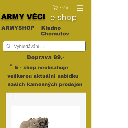
Košík
ARMY VĚCI
e-shop
ARMYSHOP Kladno
Chomutov
Doprava 99,-
*
E - shop neobsahuje
veškerou aktuální nabídku
našich kamenných prodejen