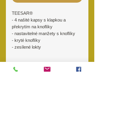
TEESAR®
- 4 našité kapsy s klapkou a
překrytím na knoflíky
- nastavitelné manžety s knoflíky
- kryté knoflíky
- zesílené lokty
Materiál
100% bavlna
Výrobce
Ripstop (velmi
dobrý poměr hmotnosti ke stabilitě
TEESAR, INC. USA
a vysoká tržná pevnost)
Hmotnost: 220 g / m²
O nás
Kontakt
Prodejny