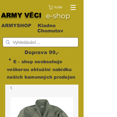
Košík
ARMY VĚCI
e-shop
ARMYSHOP Kladno
Chomutov
Doprava 99,-
*
E - shop neobsahuje
veškerou aktuální nabídku
našich kamenných prodejen