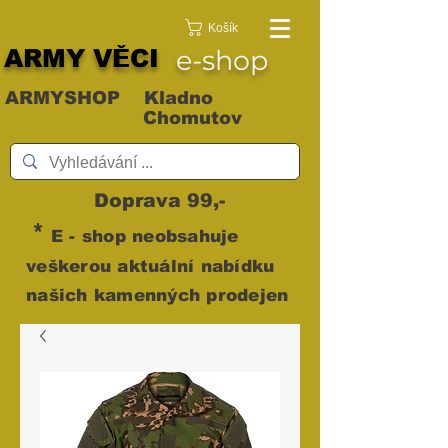
Košík
ARMY VĚCI
e-shop
ARMYSHOP Kladno
Chomutov
Doprava 99,-
*
E - shop neobsahuje
veškerou aktuální nabídku
našich kamenných prodejen