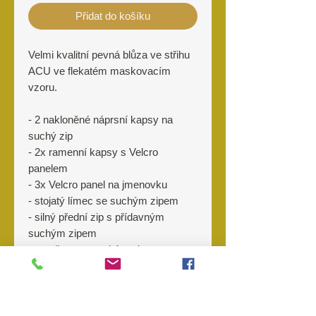
Přidat do košíku
Velmi kvalitní pevná blůza ve střihu
ACU ve flekatém maskovacím
vzoru.
- 2 nakloněné náprsní kapsy na
suchý zip
- 2x ramenní kapsy s Velcro
panelem
- 3x Velcro panel na jmenovku
- stojatý límec se suchým zipem
- silný přední zip s přídavným
suchým zipem
- manžety se suchým zipem
Materiál