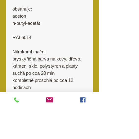
obsahuje:
aceton
n-butyl-acetát
RAL6014
Nitrokombinační
pryskyřičná barva na kovy, dřevo,
kámen, sklo, polystyren a plasty
suchá po cca 20 min
kompletně proschlá po cca 12
hodinách
Pouze na prodejnách
Barvy v tlakových
Výrobce
nádobách
nezasíláme přes e-shop
,
z důvodu podmínek přepravní
MFH
společnosti, kterou používáme.