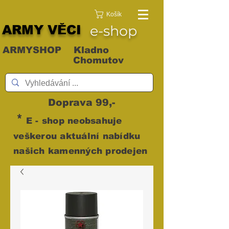
Košík
ARMY VĚCI
e-shop
ARMYSHOP Kladno
Chomutov
Doprava 99,-
*
E - shop neobsahuje
veškerou aktuální nabídku
našich kamenných prodejen