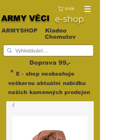
Košík
ARMY VĚCI
e-shop
ARMYSHOP Kladno
Chomutov
Doprava 99,-
*
E - shop neobsahuje
veškerou aktuální nabídku
našich kamenných prodejen