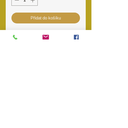
Přidat do košíku
materiál: 100% bavlna
Rozměry: 110 x 110 cm
O nás
Kontakt
Prodejny
Objednávky
Storno
objednávky
Reklamace
Odstoupení od kupní smlouvy
Obchodní podmínky