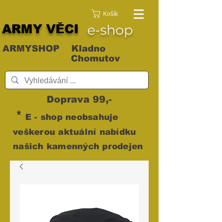
Košík
ARMY VĚCI
e-shop
ARMYSHOP Kladno
Chomutov
Doprava 99,-
*
E - shop neobsahuje
veškerou aktuální nabídku
našich kamenných prodejen